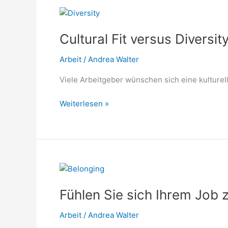
Cultural
Fit
Cultural Fit versus Diversit
versus
Diversity
Arbeit
/
Andrea Walter
Viele Arbeitgeber wünschen sich eine kulturel
Weiterlesen »
Fühlen
Sie
Fühlen Sie sich Ihrem Job 
sich
Ihrem
Arbeit
/
Andrea Walter
Job