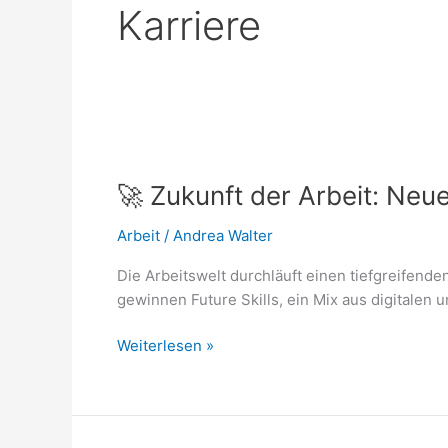
Karriere
🚀
Zukunft
🚀 Zukunft der Arbeit: Neu
der
Arbeit:
Arbeit
/
Andrea Walter
Neue
Skills
Die Arbeitswelt durchläuft einen tiefgreifen
für
gewinnen Future Skills, ein Mix aus digitale
neue
Herausforderungen
Weiterlesen »
🚀