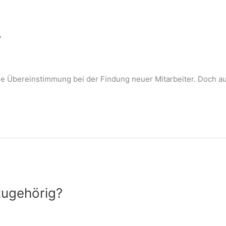
y
le Übereinstimmung bei der Findung neuer Mitarbeiter. Doch au
zugehörig?