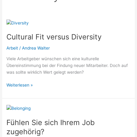
Cultural
Fit
Cultural Fit versus Diversity
versus
Diversity
Arbeit
/
Andrea Walter
Viele Arbeitgeber wünschen sich eine kulturelle
Übereinstimmung bei der Findung neuer Mitarbeiter. Doch auf
was sollte wirklich Wert gelegt werden?
Weiterlesen »
Fühlen
Sie
Fühlen Sie sich Ihrem Job
sich
Ihrem
zugehörig?
Job